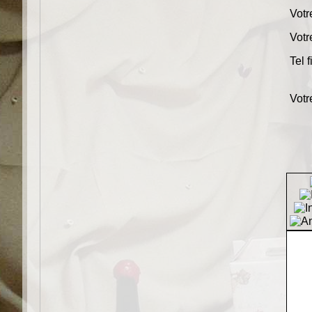
Votre
Votr
Tel 
Votr