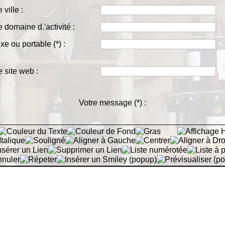
 ville :
e domaine d.'activité :
fixe ou portable
(*)
:
e site web :
Votre message
(*)
: