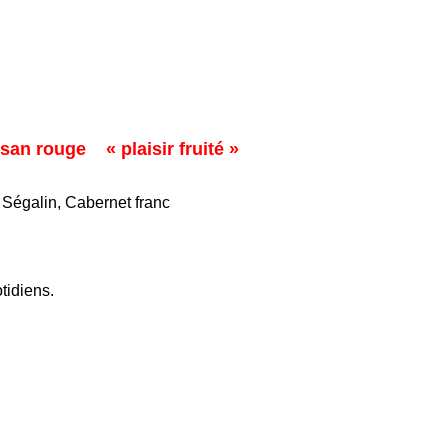
san rouge « plaisir fruité »
 Ségalin, Cabernet franc
tidiens.