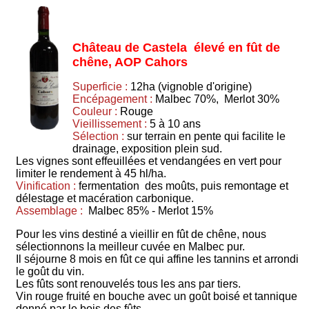
Château de Castela élevé en fût de
chêne, AOP Cahors
Superficie :
12ha (vignoble d'origine)
Encépagement :
Malbec 70%, Merlot 30%
Couleur :
Rouge
Vieillissement :
5 à 10 ans
Sélection :
sur terrain en pente qui facilite le
drainage, exposition plein sud.
Les vignes sont effeuillées et vendangées en vert pour
limiter le rendement à 45 hl/ha.
Vinification :
fermentation des moûts, puis remontage et
délestage et macération carbonique.
Assemblage :
Malbec 85% - Merlot 15%
Pour les vins destiné a vieillir en fût de chêne, nous
sélectionnons la meilleur cuvée en Malbec pur.
Il séjourne 8 mois en fût ce qui affine les tannins et arrondi
le goût du vin.
Les fûts sont renouvelés tous les ans par tiers.
Vin rouge fruité en bouche avec un goût boisé et tannique
donné par le bois des fûts.