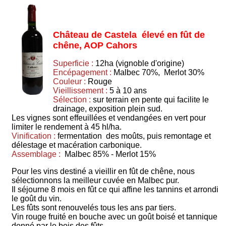
Château de Castela élevé en fût de
chêne, AOP Cahors
Superficie :
12ha (vignoble d'origine)
Encépagement :
Malbec 70%, Merlot 30%
Couleur :
Rouge
Vieillissement :
5 à 10 ans
Sélection :
sur terrain en pente qui facilite le
drainage, exposition plein sud.
Les vignes sont effeuillées et vendangées en vert pour
limiter le rendement à 45 hl/ha.
Vinification :
fermentation des moûts, puis remontage et
délestage et macération carbonique.
Assemblage :
Malbec 85% - Merlot 15%
Pour les vins destiné a vieillir en fût de chêne, nous
sélectionnons la meilleur cuvée en Malbec pur.
Il séjourne 8 mois en fût ce qui affine les tannins et arrondi
le goût du vin.
Les fûts sont renouvelés tous les ans par tiers.
Vin rouge fruité en bouche avec un goût boisé et tannique
donné par le bois des fûts.