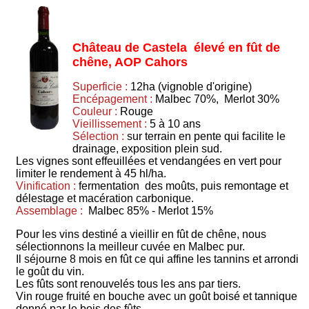
Château de Castela élevé en fût de
chêne, AOP Cahors
Superficie :
12ha (vignoble d'origine)
Encépagement :
Malbec 70%, Merlot 30%
Couleur :
Rouge
Vieillissement :
5 à 10 ans
Sélection :
sur terrain en pente qui facilite le
drainage, exposition plein sud.
Les vignes sont effeuillées et vendangées en vert pour
limiter le rendement à 45 hl/ha.
Vinification :
fermentation des moûts, puis remontage et
délestage et macération carbonique.
Assemblage :
Malbec 85% - Merlot 15%
Pour les vins destiné a vieillir en fût de chêne, nous
sélectionnons la meilleur cuvée en Malbec pur.
Il séjourne 8 mois en fût ce qui affine les tannins et arrondi
le goût du vin.
Les fûts sont renouvelés tous les ans par tiers.
Vin rouge fruité en bouche avec un goût boisé et tannique
donné par le bois des fûts.